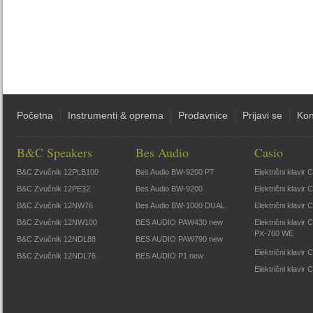
Početna
Instrumenti & oprema
Prodavnice
Prijavi se
Kon
B&C Speakers
Bes Audio
Casio
B&C Zvučnik 12PLB100
Bes Audio BW-9200 PT
Električni klavir
B&C Zvučnik 12PE32
Bes Audio BW-9200
Električni klavir
B&C Zvučnik 12NW76
Bes Audio BW-1000 DUAL
Električni klavir
B&C Zvučnik 12NW100
BES AUDIO PAW430 new
Električni klavir
PX-760 WE
B&C Zvučnik 12NDL88
BES AUDIO PAW790 new
Električni klavi
B&C Zvučnik 12NDL76
BES AUDIO P1 new
Električni klavir