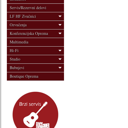
Servis/Rezervni delovi
LF HF Zvučnici
Ozvučenja
Konferencijska Oprema
Multimedia
Hi-Fi
Studio
Bubnjevi
Boutique Oprema