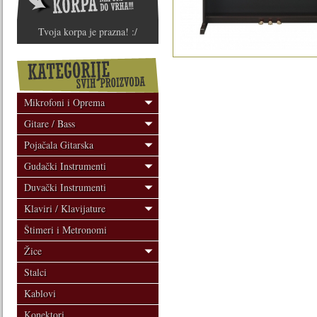
Tvoja korpa je prazna! :/
Mikrofoni i Oprema
Gitare / Bass
Pojačala Gitarska
Gudački Instrumenti
Duvački Instrumenti
Klaviri / Klavijature
Štimeri i Metronomi
Žice
Stalci
Kablovi
Konektori