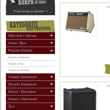
P
Tvoja korpa je prazna! :/
Mikrofoni i Oprema
Gitare / Bass
Pojačala Gitarska
Pojačala za Električne
Pojačala za Bass
Pojačala za Akustične
Gudački Instrumenti
Duvački Instrumenti
P
Klaviri / Klavijature
Štimeri i Metronomi
Žice