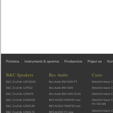
Početna
Instrumenti & oprema
Prodavnice
Prijavi se
Kon
B&C Speakers
Bes Audio
Casio
B&C Zvučnik 12PLB100
Bes Audio BW-9200 PT
Električni klavir
B&C Zvučnik 12PE32
Bes Audio BW-9200
Električni klavir
B&C Zvučnik 12NW76
Bes Audio BW-1000 DUAL
Električni klavir
B&C Zvučnik 12NW100
BES AUDIO PAW430 new
Električni klavir
PX-760 WE
B&C Zvučnik 12NDL88
BES AUDIO PAW790 new
Električni klavi
B&C Zvučnik 12NDL76
BES AUDIO P1 new