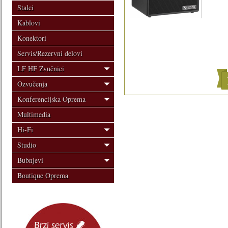
Stalci
Kablovi
Konektori
Servis/Rezervni delovi
LF HF Zvučnici
Ozvučenja
Konferencijska Oprema
Multimedia
Hi-Fi
Studio
Bubnjevi
Boutique Oprema