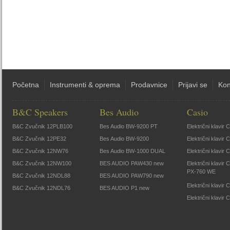
Početna
Instrumenti & oprema
Prodavnice
Prijavi se
Kon
B&C Speakers
Bes Audio
Casio
B&C Zvučnik 12PLB100
Bes Audio BW-9200 PT
Električni klavir
B&C Zvučnik 12PE32
Bes Audio BW-9200
Električni klavir
B&C Zvučnik 12NW76
Bes Audio BW-1000 DUAL
Električni klavir
B&C Zvučnik 12NW100
BES AUDIO PAW430 new
Električni klavir
PX-760 WE
B&C Zvučnik 12NDL88
BES AUDIO PAW790 new
Električni klavi
B&C Zvučnik 12NDL76
BES AUDIO P1 new
Električni klavir