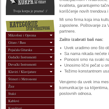
kvaliteta, garantujemo tačn
Tvoja korpa je prazna! :/
korišćenje novih trendova i 
Mi smo firma koja ima kult
zaposlene. Poštovanje za V
partnere.
Mikrofoni i Oprema
Zašto izabrati baš nas:
Gitare / Bass
Uvek uradimo ono što o
Pojačala Gitarska
Sa nama nikada nećete i
Gudački Instrumenti
Ponosni smo na svaki n
Duvački Instrumenti
Unosimo lični pečat u on
Težimo konstantnom usa
Klaviri / Klavijature
Štimeri i Metronomi
Verujemo da uvek ima mest
Žice
komunikacije sa klijentima
poslovnih odnosa.
Stalci
Kablovi
Konektori