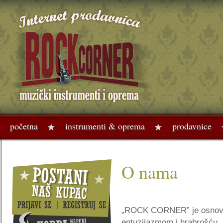
početna
instrumenti & oprema
prodavnice
O nama
„ROCK CORNER” je osnovan
entuzijazmom i hrabrošću, 