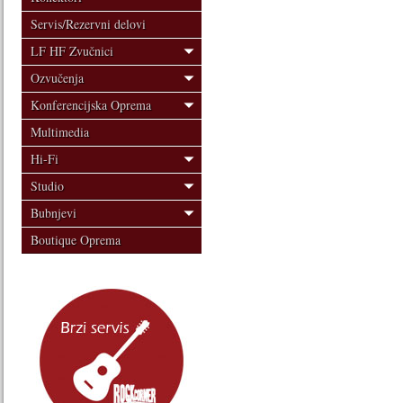
Servis/Rezervni delovi
LF HF Zvučnici
Ozvučenja
Konferencijska Oprema
Multimedia
Hi-Fi
Studio
Bubnjevi
Boutique Oprema