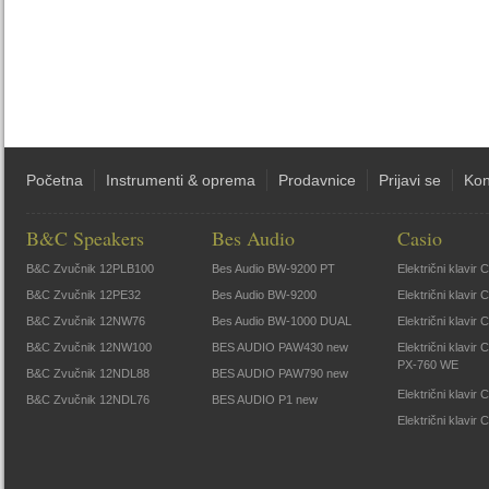
Početna
Instrumenti & oprema
Prodavnice
Prijavi se
Kon
B&C Speakers
Bes Audio
Casio
B&C Zvučnik 12PLB100
Bes Audio BW-9200 PT
Električni klavir
B&C Zvučnik 12PE32
Bes Audio BW-9200
Električni klavir
B&C Zvučnik 12NW76
Bes Audio BW-1000 DUAL
Električni klavir
B&C Zvučnik 12NW100
BES AUDIO PAW430 new
Električni klavir
PX-760 WE
B&C Zvučnik 12NDL88
BES AUDIO PAW790 new
Električni klavi
B&C Zvučnik 12NDL76
BES AUDIO P1 new
Električni klavir