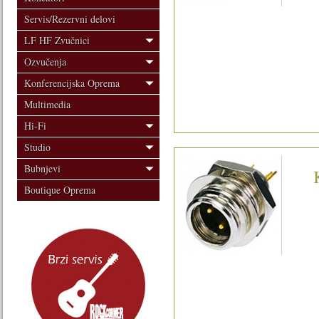
Servis/Rezervni delovi
LF HF Zvučnici
Ozvučenja
Konferencijska Oprema
Multimedia
Hi-Fi
Studio
Bubnjevi
Boutique Oprema