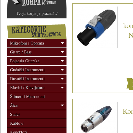
Tvoja korpa je prazna! :/
ko
N
Mikrofoni i Oprema
Gitare / Bass
Pojačala Gitarska
Gudački Instrumenti
Duvački Instrumenti
Klaviri / Klavijature
Štimeri i Metronomi
Žice
Kon
Stalci
Kablovi
Konektori