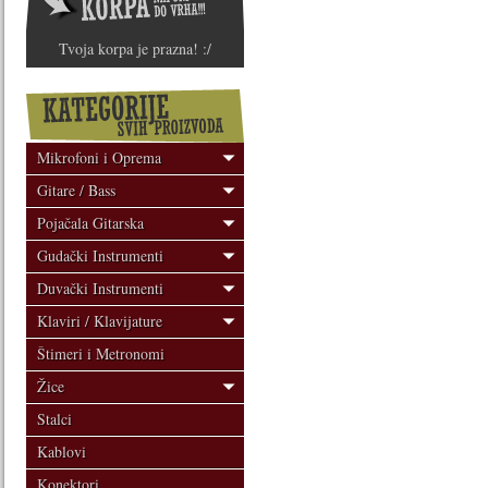
Tvoja korpa je prazna! :/
Mikrofoni i Oprema
Gitare / Bass
Pojačala Gitarska
Gudački Instrumenti
Duvački Instrumenti
Klaviri / Klavijature
Štimeri i Metronomi
Žice
Stalci
Kablovi
Konektori