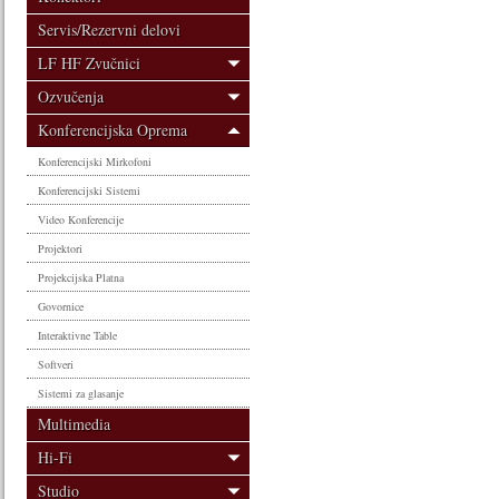
Servis/Rezervni delovi
LF HF Zvučnici
Ozvučenja
Konferencijska Oprema
Konferencijski Mirkofoni
Konferencijski Sistemi
Video Konferencije
Projektori
Projekcijska Platna
Govornice
Interaktivne Table
Softveri
Sistemi za glasanje
Multimedia
Hi-Fi
Studio