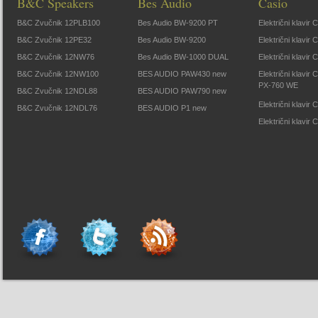
B&C Speakers
Bes Audio
Casio
B&C Zvučnik 12PLB100
Bes Audio BW-9200 PT
Električni klavir
B&C Zvučnik 12PE32
Bes Audio BW-9200
Električni klavir
B&C Zvučnik 12NW76
Bes Audio BW-1000 DUAL
Električni klavir
B&C Zvučnik 12NW100
BES AUDIO PAW430 new
Električni klavir
PX-760 WE
B&C Zvučnik 12NDL88
BES AUDIO PAW790 new
Električni klavi
B&C Zvučnik 12NDL76
BES AUDIO P1 new
Električni klavir