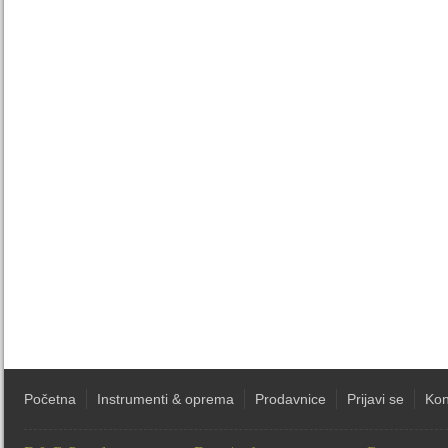
Početna
Instrumenti & oprema
Prodavnice
Prijavi se
Kon