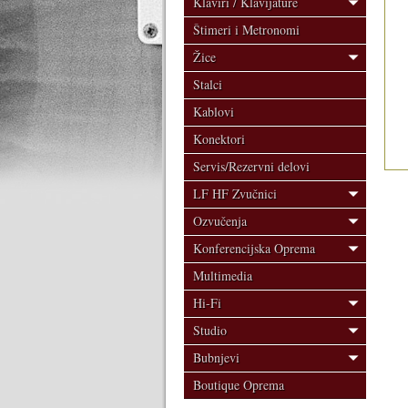
Klaviri / Klavijature
Štimeri i Metronomi
Žice
Stalci
Kablovi
Konektori
Servis/Rezervni delovi
LF HF Zvučnici
Ozvučenja
Konferencijska Oprema
Multimedia
Hi-Fi
Studio
Bubnjevi
Boutique Oprema