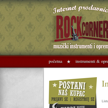
početna
instrumenti & op
I
List