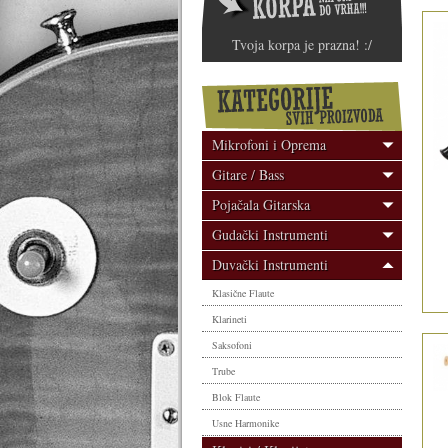
Tvoja korpa je prazna! :/
Mikrofoni i Oprema
Gitare / Bass
Pojačala Gitarska
Gudački Instrumenti
Duvački Instrumenti
Klasične Flaute
Klarineti
Saksofoni
Trube
Blok Flaute
Usne Harmonike