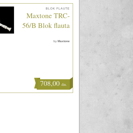
BLOK FLAUTE
Maxtone TRC-
56/B Blok flauta
by
Maxtone
708,00
din.