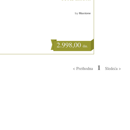
by
Maxtone
2.998,00
din.
1
< Prethodna
Sledeća >