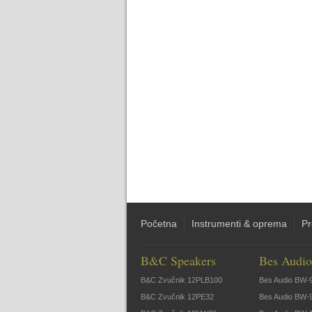
Početna
Instrumenti & oprema
Pr
B&C Speakers
Bes Audio
B&C Zvučnik 12PLB100
Bes Audio BW-
B&C Zvučnik 12PE32
Bes Audio BW-