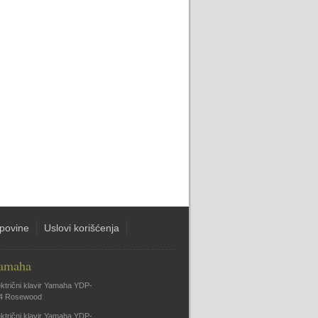
upovine
Uslovi korišćenja
amaha
ektrični klavir Yamaha YDP-
4 Rosewood
ektrični klavir Yamaha YDP-