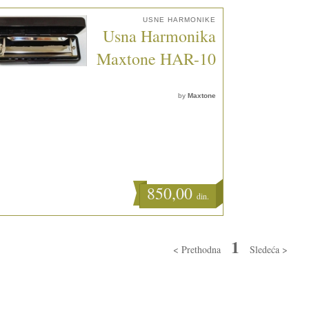
USNE HARMONIKE
Usna Harmonika
Maxtone HAR-10
by
Maxtone
850,00
din.
1
< Prethodna
Sledeća >