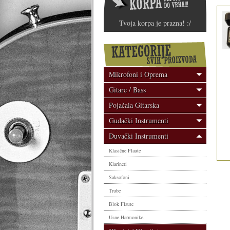
Tvoja korpa je prazna! :/
Mikrofoni i Oprema
Gitare / Bass
Pojačala Gitarska
Gudački Instrumenti
Duvački Instrumenti
Klasične Flaute
Klarineti
Saksofoni
Trube
Blok Flaute
Usne Harmonike