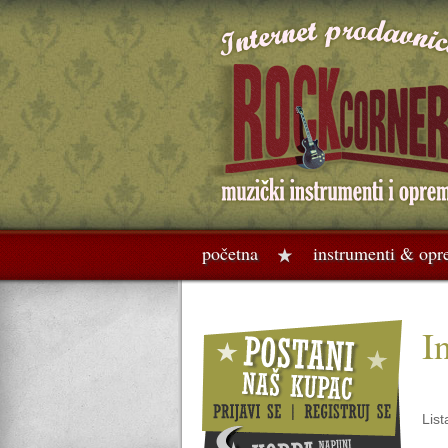
početna
instrumenti & op
I
List