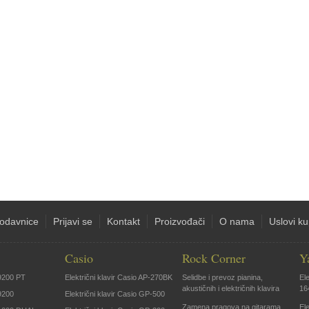
odavnice
Prijavi se
Kontakt
Proizvođači
O nama
Uslovi k
Casio
Rock Corner
Y
9200 PT
Električni klavir Casio AP-270BK
Selidbe i prevoz pianina,
El
akustičnih i električnih klavira
16
9200
Električni klavir Casio GP-500
Zamena pragova na gitarama
El