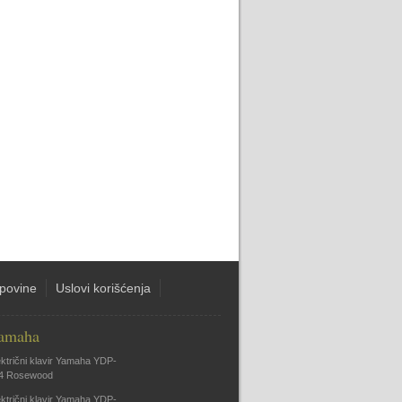
upovine
Uslovi korišćenja
amaha
ektrični klavir Yamaha YDP-
4 Rosewood
ektrični klavir Yamaha YDP-