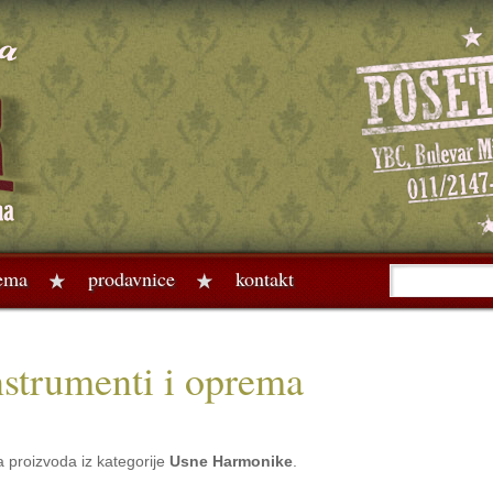
rema
prodavnice
kontakt
nstrumenti i oprema
a proizvoda iz kategorije
Usne Harmonike
.