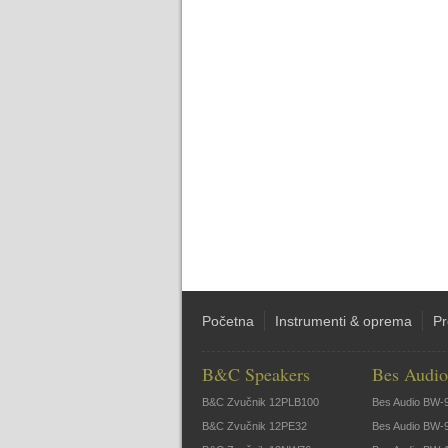
Početna
Instrumenti & oprema
Pr
B&C Speakers
Bes Audio
B&C Zvučnik 12PLB100
Bes Audio BW-
B&C Zvučnik 12PE32
Bes Audio BW-