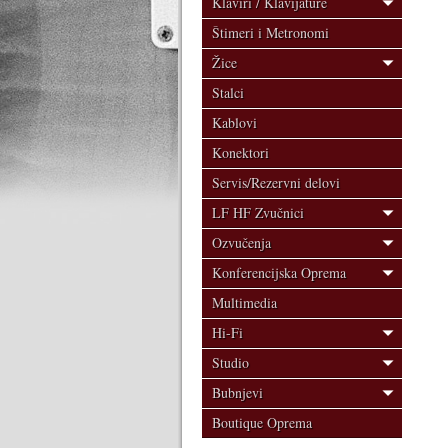
Klaviri / Klavijature
Štimeri i Metronomi
Žice
Stalci
Kablovi
Konektori
Servis/Rezervni delovi
LF HF Zvučnici
Ozvučenja
Konferencijska Oprema
Multimedia
Hi-Fi
Studio
Bubnjevi
Boutique Oprema