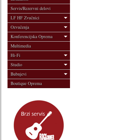
Servis/Rezervni delovi
LF HF Zvučnici
Ozvučenja
Konferencijska Oprema
Multimedia
Hi-Fi
Studio
Bubnjevi
Boutique Oprema