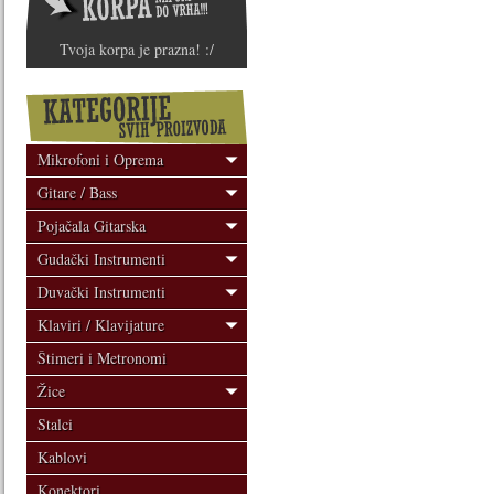
Tvoja korpa je prazna! :/
Mikrofoni i Oprema
Gitare / Bass
Pojačala Gitarska
Gudački Instrumenti
Duvački Instrumenti
Klaviri / Klavijature
Štimeri i Metronomi
Žice
Stalci
Kablovi
Konektori