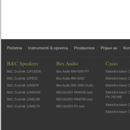
Početna
Instrumenti & oprema
Prodavnice
Prijavi se
Kon
B&C Speakers
Bes Audio
Casio
B&C Zvučnik 12PLB100
Bes Audio BW-9200 PT
Električni klavir
B&C Zvučnik 12PE32
Bes Audio BW-9200
Električni klavir
B&C Zvučnik 12NW76
Bes Audio BW-1000 DUAL
Električni klavir
B&C Zvučnik 12NW100
BES AUDIO PAW430 new
Električni klavir
PX-760 WE
B&C Zvučnik 12NDL88
BES AUDIO PAW790 new
Električni klavi
B&C Zvučnik 12NDL76
BES AUDIO P1 new
Električni klavir