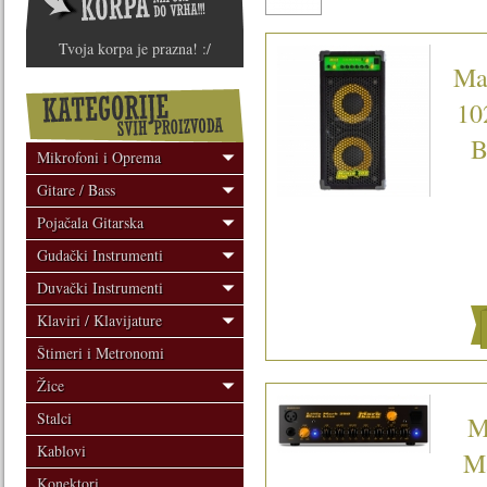
Tvoja korpa je prazna! :/
Ma
10
B
Mikrofoni i Oprema
Gitare / Bass
Pojačala Gitarska
Gudački Instrumenti
Duvački Instrumenti
Klaviri / Klavijature
Štimeri i Metronomi
Žice
Stalci
M
Kablovi
M
Konektori