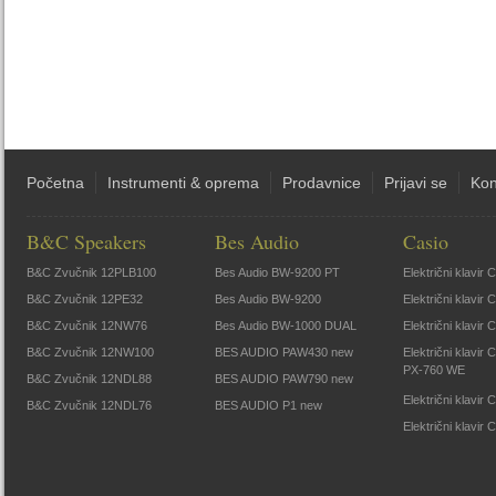
Početna
Instrumenti & oprema
Prodavnice
Prijavi se
Kon
B&C Speakers
Bes Audio
Casio
B&C Zvučnik 12PLB100
Bes Audio BW-9200 PT
Električni klavir
B&C Zvučnik 12PE32
Bes Audio BW-9200
Električni klavir
B&C Zvučnik 12NW76
Bes Audio BW-1000 DUAL
Električni klavir
B&C Zvučnik 12NW100
BES AUDIO PAW430 new
Električni klavir
PX-760 WE
B&C Zvučnik 12NDL88
BES AUDIO PAW790 new
Električni klavi
B&C Zvučnik 12NDL76
BES AUDIO P1 new
Električni klavir