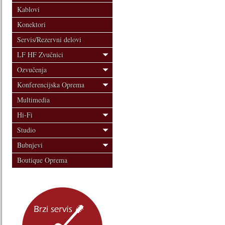
Kablovi
Konektori
Servis/Rezervni delovi
LF HF Zvučnici
Ozvučenja
Konferencijska Oprema
Multimedia
Hi-Fi
Studio
Bubnjevi
Boutique Oprema