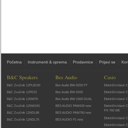
Početna
Instrumenti & oprema
Prodavnice
Prijavi se
Kon
B&C Speakers
Bes Audio
Casio
B&C Zvučnik 12PLB100
Bes Audio BW-9200 PT
Električni klavir
B&C Zvučnik 12PE32
Bes Audio BW-9200
Električni klavir
B&C Zvučnik 12NW76
Bes Audio BW-1000 DUAL
Električni klavir
B&C Zvučnik 12NW100
BES AUDIO PAW430 new
Električni klavir
PX-760 WE
B&C Zvučnik 12NDL88
BES AUDIO PAW790 new
Električni klavi
B&C Zvučnik 12NDL76
BES AUDIO P1 new
Električni klavir