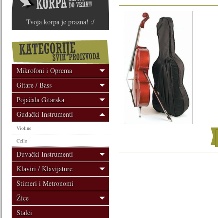
Tvoja korpa je prazna! :/
Mikrofoni i Oprema
Gitare / Bass
Pojačala Gitarska
Gudački Instrumenti
Violine
Cello
Duvački Instrumenti
Klaviri / Klavijature
Štimeri i Metronomi
Žice
Stalci