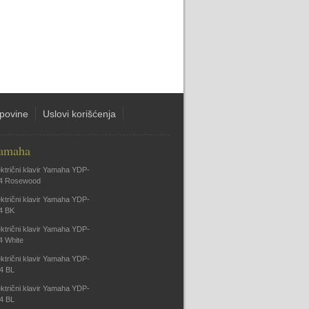
upovine
Uslovi korišćenja
amaha
ektrični klavir Yamaha YDP-
4 Rosewood
ektrični klavir Yamaha YDP-
4 BK
ektrični klavir Yamaha YDP-
4 White
ektrični klavir Yamaha YDP-
4 BL
ektrični klavir Yamaha YDP-
4 BL