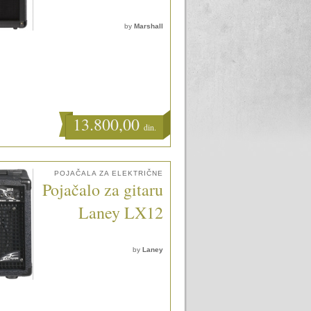
by
Marshall
13.800,00
din.
POJAČALA ZA ELEKTRIČNE
Pojačalo za gitaru
Laney LX12
by
Laney