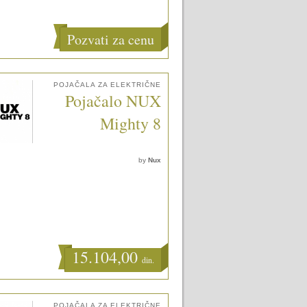
Pozvati za cenu
POJAČALA ZA ELEKTRIČNE
Pojačalo NUX
Mighty 8
by
Nux
15.104,00
din.
POJAČALA ZA ELEKTRIČNE