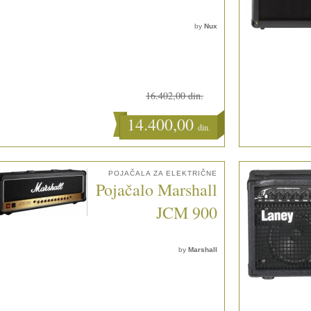
by
Nux
16.402,00 din.
14.400,00
din.
POJAČALA ZA ELEKTRIČNE
Pojačalo Marshall
JCM 900
by
Marshall