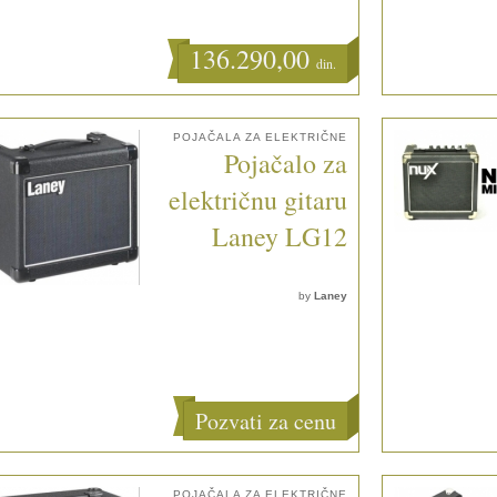
136.290,00
din.
POJAČALA ZA ELEKTRIČNE
Pojačalo za
električnu gitaru
Laney LG12
by
Laney
Pozvati za cenu
POJAČALA ZA ELEKTRIČNE