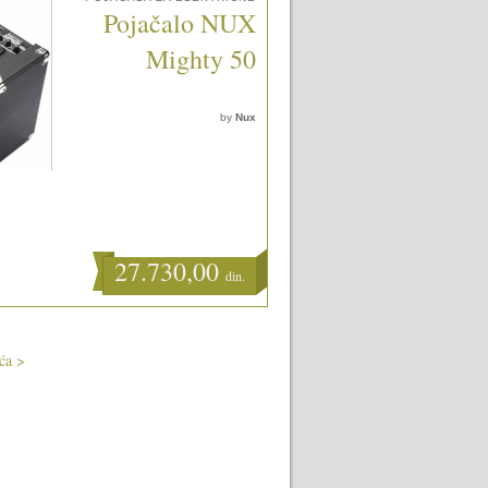
Pojačalo NUX
Mighty 50
by
Nux
27.730,00
din.
ća >