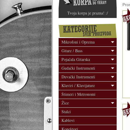
Pro
Tvoja korpa je prazna! :/
Mikrofoni i Oprema
Gitare / Bass
Pojačala Gitarska
Gudački Instrumenti
Duvački Instrumenti
Klaviri / Klavijature
Štimeri i Metronomi
Žice
Stalci
Kablovi
Konektori