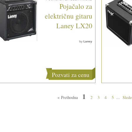
Pojačalo za
električnu gitaru
Laney LX20
by
Laney
Pozvati za cenu
1
< Prethodna
2
3
4
5
...
Slede