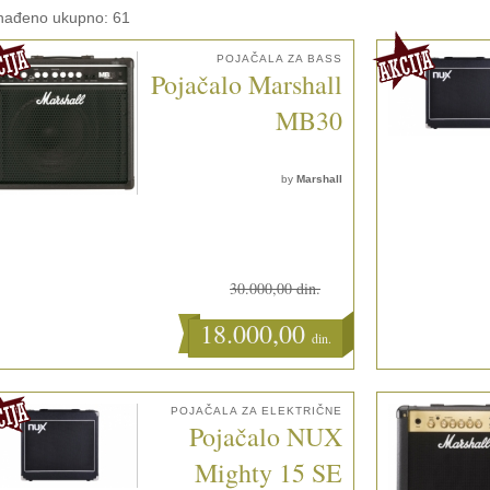
nađeno ukupno: 61
POJAČALA ZA BASS
Pojačalo Marshall
MB30
by
Marshall
30.000,00 din.
18.000,00
din.
POJAČALA ZA ELEKTRIČNE
Pojačalo NUX
Mighty 15 SE