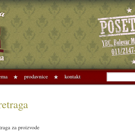
rema
prodavnice
kontakt
retraga
traga za proizvode