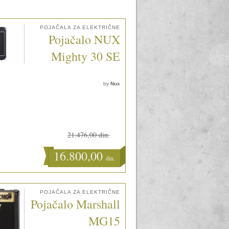
POJAČALA ZA ELEKTRIČNE
Pojačalo NUX
Mighty 30 SE
by
Nux
21.476,00 din.
16.800,00
din.
POJAČALA ZA ELEKTRIČNE
Pojačalo Marshall
MG15