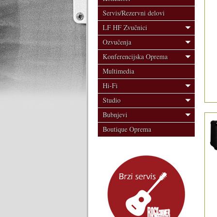
Servis/Rezervni delovi
LF HF Zvučnici
Ozvučenja
Konferencijska Oprema
Multimedia
Hi-Fi
Studio
Bubnjevi
Boutique Oprema