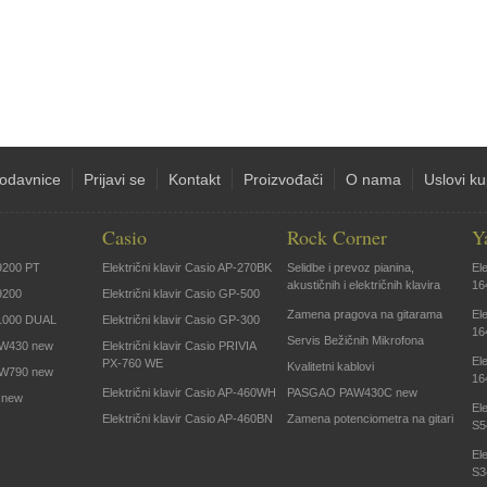
odavnice
Prijavi se
Kontakt
Proizvođači
O nama
Uslovi k
Casio
Rock Corner
Y
9200 PT
Električni klavir Casio AP-270BK
Selidbe i prevoz pianina,
El
akustičnih i električnih klavira
16
9200
Električni klavir Casio GP-500
Zamena pragova na gitarama
El
1000 DUAL
Električni klavir Casio GP-300
16
Servis Bežičnih Mikrofona
W430 new
Električni klavir Casio PRIVIA
El
PX-760 WE
Kvalitetni kablovi
W790 new
16
Električni klavir Casio AP-460WH
PASGAO PAW430C new
 new
El
Električni klavir Casio AP-460BN
Zamena potenciometra na gitari
S5
El
S3