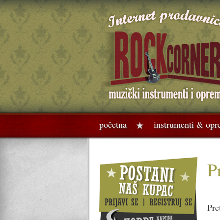
početna
instrumenti & op
P
Pre