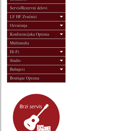
Servis/Rezervni delovi
LF HF Zvučnici
Ozvučenja
Konferencijska Oprema
Multimedia
Hi-Fi
Studio
Bubnjevi
Boutique Oprema