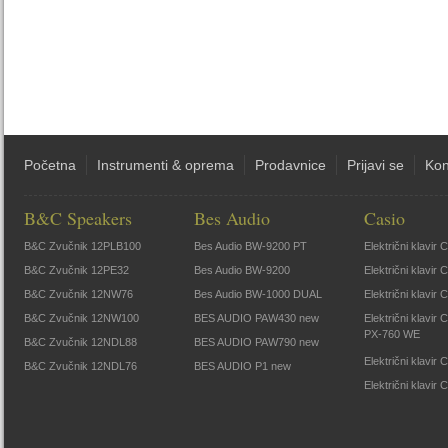
Početna
Instrumenti & oprema
Prodavnice
Prijavi se
Kon
B&C Speakers
Bes Audio
Casio
B&C Zvučnik 12PLB100
Bes Audio BW-9200 PT
Električni klavir
B&C Zvučnik 12PE32
Bes Audio BW-9200
Električni klavir
B&C Zvučnik 12NW76
Bes Audio BW-1000 DUAL
Električni klavir
B&C Zvučnik 12NW100
BES AUDIO PAW430 new
Električni klavir
PX-760 WE
B&C Zvučnik 12NDL88
BES AUDIO PAW790 new
Električni klavi
B&C Zvučnik 12NDL76
BES AUDIO P1 new
Električni klavir