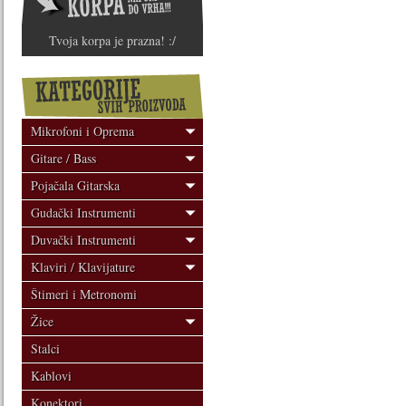
Tvoja korpa je prazna! :/
Mikrofoni i Oprema
Gitare / Bass
Pojačala Gitarska
Gudački Instrumenti
Duvački Instrumenti
Klaviri / Klavijature
Štimeri i Metronomi
Žice
Stalci
Kablovi
Konektori