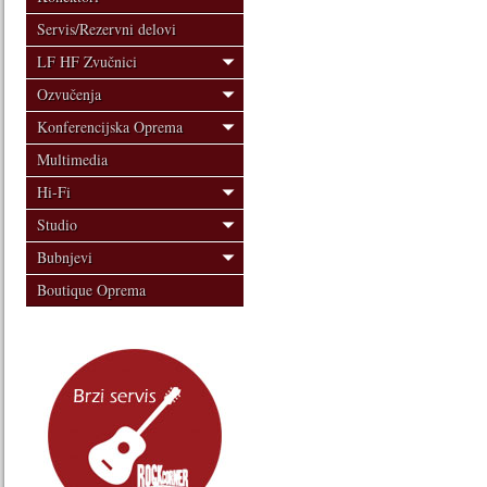
Servis/Rezervni delovi
LF HF Zvučnici
Ozvučenja
Konferencijska Oprema
Multimedia
Hi-Fi
Studio
Bubnjevi
Boutique Oprema