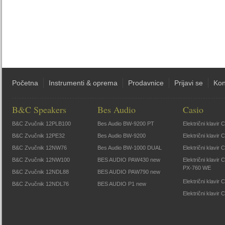
Početna
Instrumenti & oprema
Prodavnice
Prijavi se
Kon
B&C Speakers
Bes Audio
Casio
B&C Zvučnik 12PLB100
Bes Audio BW-9200 PT
Električni klavir
B&C Zvučnik 12PE32
Bes Audio BW-9200
Električni klavir
B&C Zvučnik 12NW76
Bes Audio BW-1000 DUAL
Električni klavir
B&C Zvučnik 12NW100
BES AUDIO PAW430 new
Električni klavir
PX-760 WE
B&C Zvučnik 12NDL88
BES AUDIO PAW790 new
Električni klavi
B&C Zvučnik 12NDL76
BES AUDIO P1 new
Električni klavir