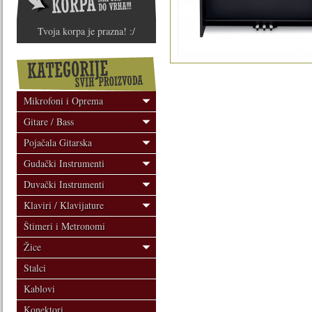
Tvoja korpa je prazna! :/
Mikrofoni i Oprema
Gitare / Bass
Pojačala Gitarska
Gudački Instrumenti
Duvački Instrumenti
Klaviri / Klavijature
Štimeri i Metronomi
Žice
Stalci
Kablovi
Konektori