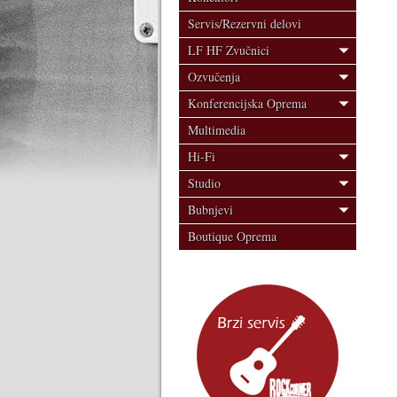
Servis/Rezervni delovi
LF HF Zvučnici
Ozvučenja
Konferencijska Oprema
Multimedia
Hi-Fi
Studio
Bubnjevi
Boutique Oprema