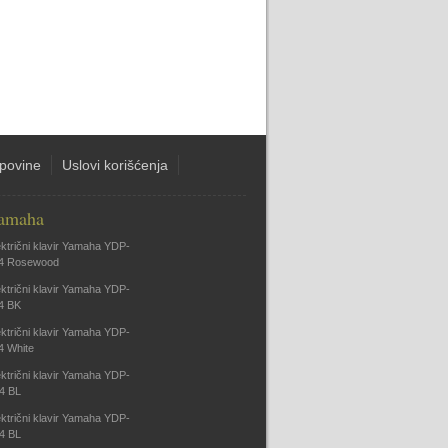
upovine
Uslovi korišćenja
amaha
ektrični klavir Yamaha YDP-
4 Rosewood
ektrični klavir Yamaha YDP-
4 BK
ektrični klavir Yamaha YDP-
4 White
ektrični klavir Yamaha YDP-
4 BL
ektrični klavir Yamaha YDP-
4 BL