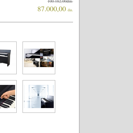
100.182,00din.
87.000,00
din.