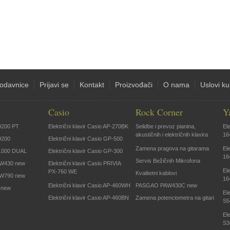
odavnice
Prijavi se
Kontakt
Proizvođači
O nama
Uslovi k
Casio
Rock Corner
Y
9200 PT
Električni klavir Casio AP-270BK
Selidbe i prevoz pianina,
El
akustičnih i električnih klavira
16
9200
Električni klavir Casio GP-500
Zamena pragova na gitarama
El
1000 DUAL
Električni klavir Casio GP-300
16
Servis Bežičnih Mikrofona
W430 new
Električni klavir Casio PRIVIA
El
PX-760 WE
Kvalitetni kablovi
W790 new
16
Električni klavir Casio AP-460WH
PASGAO PAW430C new
 new
El
Električni klavir Casio AP-460BN
Zamena potenciometra na gitari
S5
El
S3