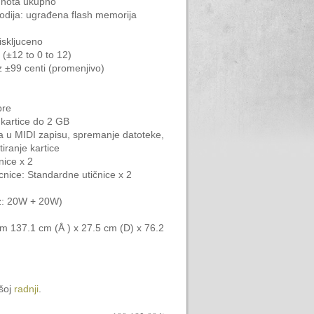
0 nota ukupno
odija: ugrađena flash memorija
iskljuceno
(±12 to 0 to 12)
 ±99 centi (promenjivo)
bre
kartice do 2 GB
ka u MIDI zapisu, spremanje datoteke,
iranje kartice
nice x 2
ice: Standardne utičnice x 2
az: 20W + 20W)
kom 137.1 cm (Å ) x 27.5 cm (D) x 76.2
ašoj
radnji
.