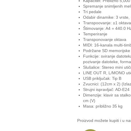
Kapacitet: Približno 5,00
Spremanje snimljenih mel
Tri pedale
Odabir dinamike: 3 vrste, 
Transpoovanje: ±1 oktava 
Štimovanje: A4 = 440.0 Hz
Temperiranje
Transponovanje oktava
MIDI: 16-kanala multi-tim
Podržane SD memorijske 
Funkcije: sviranje datote
pozivanje datoteke, format
Slušalice: Stereo mini utič
LINE OUT R, L/MONO uticn
USB priključak: Tip B
Zvucnici: (12cm x 2) (Izl
Strujni ispravljač: AD-E24
Dimenzije: klavir sa stal
cm (V)
Masa: približno 35 kg
Proizvod možete kupiti i u n