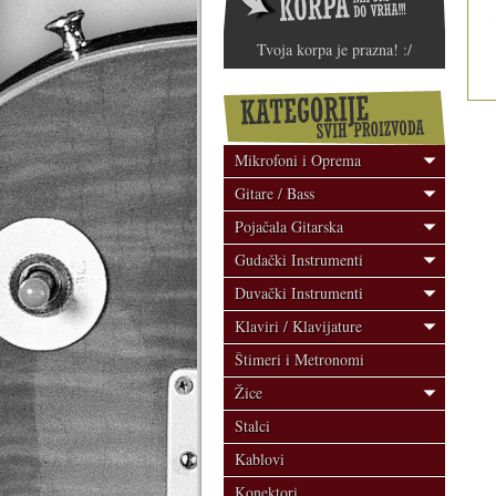
Tvoja korpa je prazna! :/
Mikrofoni i Oprema
Gitare / Bass
Pojačala Gitarska
Gudački Instrumenti
Duvački Instrumenti
Klaviri / Klavijature
Štimeri i Metronomi
Žice
Stalci
Kablovi
Konektori