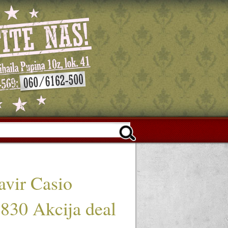
lavir Casio
30 Akcija deal