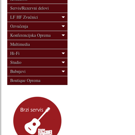
Servis/Rezervni delovi
LF HF Zvučnici
Ozvučenja
Konferencijska Oprema
Multimedia
Hi-Fi
Studio
Bubnjevi
Boutique Oprema