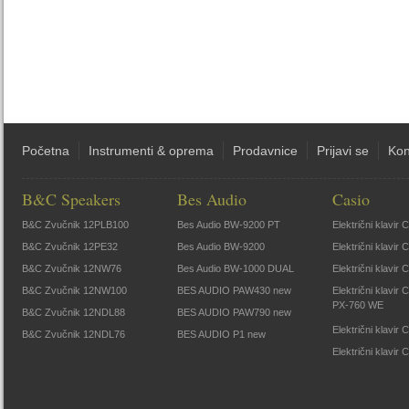
Početna
Instrumenti & oprema
Prodavnice
Prijavi se
Kon
B&C Speakers
Bes Audio
Casio
B&C Zvučnik 12PLB100
Bes Audio BW-9200 PT
Električni klavir
B&C Zvučnik 12PE32
Bes Audio BW-9200
Električni klavir
B&C Zvučnik 12NW76
Bes Audio BW-1000 DUAL
Električni klavir
B&C Zvučnik 12NW100
BES AUDIO PAW430 new
Električni klavir
PX-760 WE
B&C Zvučnik 12NDL88
BES AUDIO PAW790 new
Električni klavi
B&C Zvučnik 12NDL76
BES AUDIO P1 new
Električni klavir