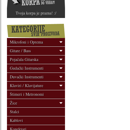
Tvoja korpa je prazna! :/
Mikrofoni i Oprema
Gitare / Bass
Pojačala Gitarska
Gudački Instrumenti
Duvački Instrumenti
Klaviri / Klavijature
Štimeri i Metronomi
Žice
Stalci
Kablovi
Konektori