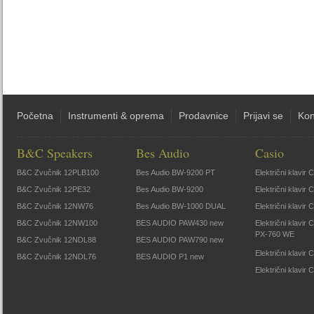
Početna
Instrumenti & oprema
Prodavnice
Prijavi se
Kon
B&C Speakers
Bes Audio
Casio
B&C Zvučnik 12PLB100
Bes Audio BW-9200 PT
Električni klavir
B&C Zvučnik 12PE32
Bes Audio BW-9200
Električni klavir
B&C Zvučnik 12NW76
Bes Audio BW-1000 DUAL
Električni klavir
B&C Zvučnik 12NW100
BES AUDIO PAW430 new
Električni klavir
PX-760 WE
B&C Zvučnik 12NDL88
BES AUDIO PAW790 new
Električni klavi
B&C Zvučnik 12NDL76
BES AUDIO P1 new
Električni klavir