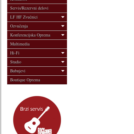
Servis/Rezervni delovi
LF HF Zvučnici
Ozvučenja
Konferencijska Oprema
Multimedia
Hi-Fi
Studio
Bubnjevi
Boutique Oprema