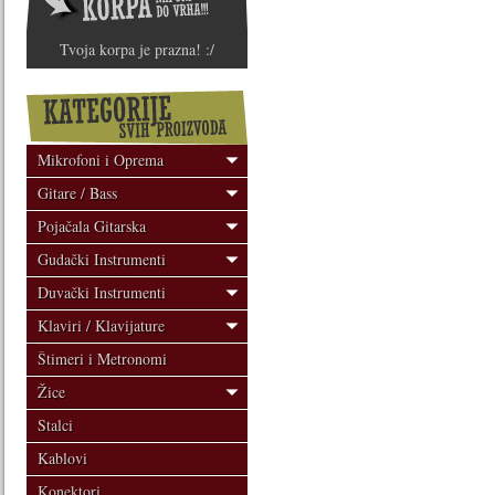
Tvoja korpa je prazna! :/
Mikrofoni i Oprema
Gitare / Bass
Pojačala Gitarska
Gudački Instrumenti
Duvački Instrumenti
Klaviri / Klavijature
Štimeri i Metronomi
Žice
Stalci
Kablovi
Konektori